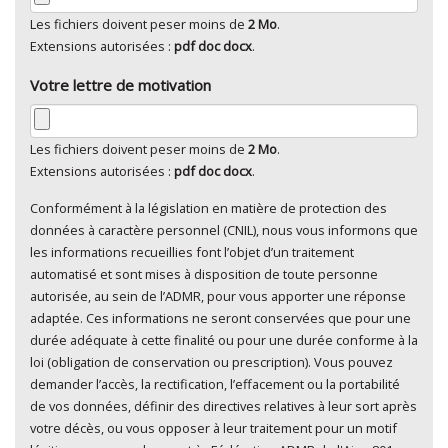
Les fichiers doivent peser moins de
2 Mo
.
Extensions autorisées :
pdf doc docx
.
Votre lettre de motivation
Les fichiers doivent peser moins de
2 Mo
.
Extensions autorisées :
pdf doc docx
.
Conformément à la législation en matière de protection des
En cliquant sur "Envoyer", je consens au traitement de
données à caractère personnel (CNIL), nous vous informons que
mes données à caractère personnel
*
les informations recueillies font l’objet d’un traitement
automatisé et sont mises à disposition de toute personne
autorisée, au sein de l’ADMR, pour vous apporter une réponse
adaptée. Ces informations ne seront conservées que pour une
durée adéquate à cette finalité ou pour une durée conforme à la
loi (obligation de conservation ou prescription). Vous pouvez
demander l’accès, la rectification, l’effacement ou la portabilité
de vos données, définir des directives relatives à leur sort après
votre décès, ou vous opposer à leur traitement pour un motif