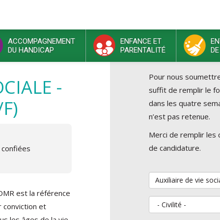
ACCOMPAGNEMENT
ENFANCE ET
EN
DU HANDICAP
PARENTALITÉ
DE
Pour nous soumettre v
OCIALE -
suffit de remplir le 
F)
dans les quatre sema
n’est pas retenue.
Merci de remplir les
de candidature.
 confiées
Vous souhaitez postu
ADMR est la référence
Civilité
 conviction et
us les âges de la vie