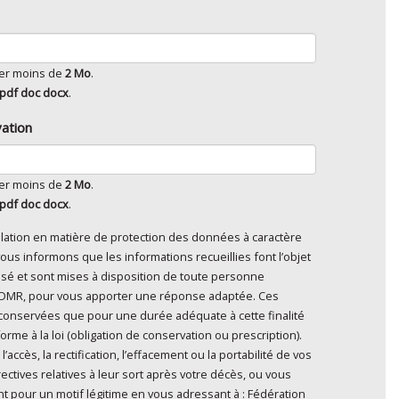
ser moins de
2 Mo
.
pdf doc docx
.
vation
ser moins de
2 Mo
.
pdf doc docx
.
lation en matière de protection des données à caractère
oyer", je consens au traitement de mes données à caractère
ous informons que les informations recueillies font l’objet
 personne
’ADMR, pour vous apporter une réponse adaptée. Ces
conservées que pour une durée adéquate à cette finalité
me à la loi (obligation de conservation ou prescription).
ccès, la rectification, l’effacement ou la portabilité de vos
ectives relatives à leur sort après votre décès, ou vous
t pour un motif légitime en vous adressant à : Fédération