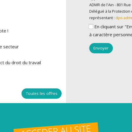
ADMR de l'Ain - 801 Rue 
Délégué à la Protectio
représentant :
dpo.adm
En cliquant sur "
te !
à caractère personne
le secteur
t du droit du travail
Toutes les offres