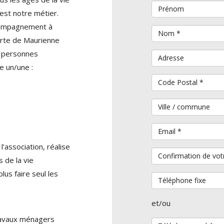
Prénom
 est notre métier.
compagnement à
Nom
*
orte de Maurienne
s personnes
Adresse
e un/une :
Code Postal
*
Ville / commune
Email
*
’association, réalise
Confirmation de vot
 de la vie
lus faire seul les
Téléphone fixe
et/ou
travaux ménagers