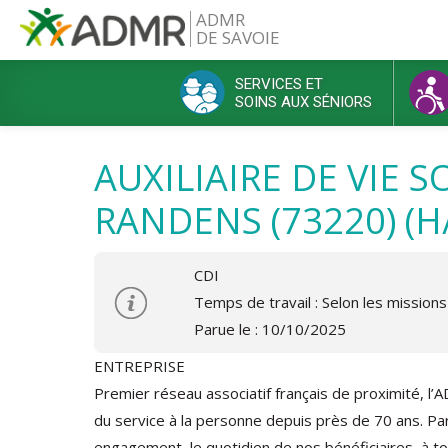
Aller au contenu principal
ADMR
DE SAVOIE
SERVICES ET
SOINS AUX SÉNIORS
Menu principal
AUXILIAIRE DE VIE S
RANDENS (73220) (H/
CDI
Temps de travail : Selon les missions
Parue le : 10/10/2025
ENTREPRISE
Premier réseau associatif français de proximité, l’
du service à la personne depuis près de 70 ans. Par
engagement, le quotidien de nos bénéficiaires, à to