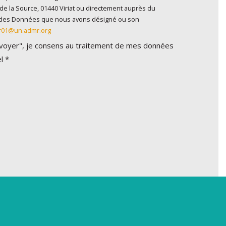
de la Source, 01440 Viriat ou directement auprès du
n des Données que nous avons désigné ou son
r01@un.admr.org
Envoyer", je consens au traitement de mes données
l *