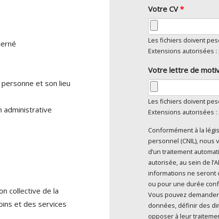
Votre CV
*
Les fichiers doivent pe
cerné
Extensions autorisées :
Votre lettre de moti
personne et son lieu
Les fichiers doivent pe
n administrative
Extensions autorisées :
Conformément à la légis
En cliquant sur "Env
personnel (CNIL), nous v
personnel
*
d’un traitement automatisé et sont mises à disposition de toute
autorisée, au sein de l
informations ne seront 
ou pour une durée confor
n collective de la
Vous pouvez demander l’a
oins et des services
données, définir des dir
opposer à leur traitemen