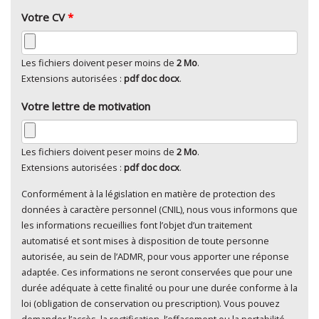
Votre CV
*
Les fichiers doivent peser moins de
2 Mo
.
Extensions autorisées :
pdf doc docx
.
Votre lettre de motivation
Les fichiers doivent peser moins de
2 Mo
.
Extensions autorisées :
pdf doc docx
.
Conformément à la législation en matière de protection des
En cliquant sur "Envoyer", je consens au traitement de
données à caractère personnel (CNIL), nous vous informons que
mes données à caractère personnel
*
les informations recueillies font l’objet d’un traitement
automatisé et sont mises à disposition de toute personne
autorisée, au sein de l’ADMR, pour vous apporter une réponse
adaptée. Ces informations ne seront conservées que pour une
durée adéquate à cette finalité ou pour une durée conforme à la
loi (obligation de conservation ou prescription). Vous pouvez
demander l’accès, la rectification, l’effacement ou la portabilité